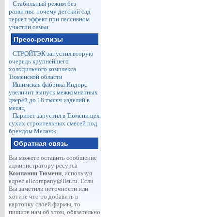
Стабильный режим без
развития: почему детский сад
теряет эффект при пассивном
участии семьи
Пресс-релизы
СТРОЙТЭК запустил вторую
очередь крупнейшего
холодильного комплекса
Тюменской области
Ишимская фабрика Индорс
увеличит выпуск межкомнатных
дверей до 18 тысяч изделий в
месяц
Паритет запустил в Тюмени цех
сухих строительных смесей под
брендом Меланж
Обратная связь
Вы можете оставить сообщение
администратору ресурса
Компании Тюмени
, используя
адрес
allcompany@list.ru
. Если
Вы заметили неточности или
хотите что-то добавить в
карточку своей фирмы, то
пишите нам об этом, обязательно