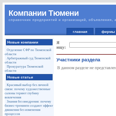
Компании Тюмени
справочник предприятий и организаций, объявления, 
главная
фирм
Новые компании
Я
ищу:
Отделение СФР по Тюменской
области
Арбитражный суд Тюменской
Участники раздела
области
Прокуратура Тюменской
В данном разделе не представле
области
Новые статьи
Красивый выбор без личной
связи: почему художественные
салоны теряют глубину
вовлечения
Знания без внедрения: почему
бизнес-тренинги создают эффект
движения без изменения
процессов