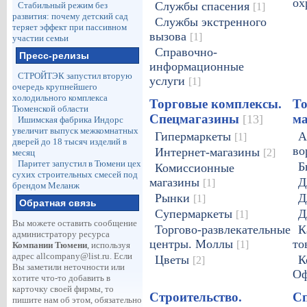
ох
Службы спасения
Стабильный режим без
[1]
развития: почему детский сад
Службы экстренного
теряет эффект при пассивном
вызова
[1]
участии семьи
Справочно-
Пресс-релизы
информационные
СТРОЙТЭК запустил вторую
услуги
[1]
очередь крупнейшего
холодильного комплекса
Торговые комплексы.
То
Тюменской области
Спецмагазины
м
[13]
Ишимская фабрика Индорс
увеличит выпуск межкомнатных
Гипермаркеты
А
[1]
дверей до 18 тысяч изделий в
во
Интернет-магазины
[2]
месяц
Паритет запустил в Тюмени цех
Б
Комиссионные
сухих строительных смесей под
магазины
Д
[1]
брендом Меланж
Рынки
Д
[1]
Обратная связь
Супермаркеты
Д
[1]
Вы можете оставить сообщение
Торгово-развлекательные
К
администратору ресурса
центры. Моллы
то
[1]
Компании Тюмени
, используя
адрес
allcompany@list.ru
. Если
Цветы
К
[2]
Вы заметили неточности или
Оф
хотите что-то добавить в
карточку своей фирмы, то
Строительство.
Сп
пишите нам об этом, обязательно