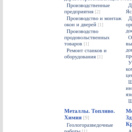
Производственные
Д
предприятия
Я
[2]
Производство и монтаж
Д
окон и дверей
ор
[1]
до
Производство
продовольственных
О
товаров
вы
[1]
до
Ремонт станков и
пр
оборудования
[1]
У
ко
це
Ш
ин
яз
Ш
Металлы. Топливо.
Ме
Химия
Зд
[9]
К
Геологоразведочные
работы
[1]
А