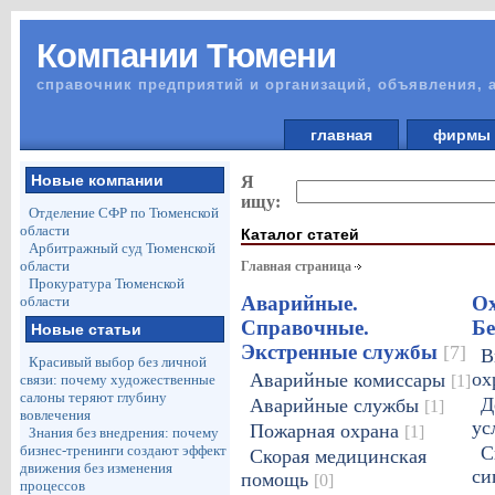
Компании Тюмени
справочник предприятий и организаций, объявления, 
главная
фирм
Новые компании
Я
ищу:
Отделение СФР по Тюменской
области
Каталог статей
Арбитражный суд Тюменской
области
Главная страница
Прокуратура Тюменской
Аварийные.
Ох
области
Справочные.
Бе
Новые статьи
Экстренные службы
[7]
В
Красивый выбор без личной
ох
Аварийные комиссары
[1]
связи: почему художественные
салоны теряют глубину
Д
Аварийные службы
[1]
вовлечения
ус
Пожарная охрана
[1]
Знания без внедрения: почему
бизнес-тренинги создают эффект
С
Скорая медицинская
движения без изменения
си
помощь
[0]
процессов