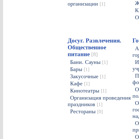
организации
[1]
К
О
Досуг. Развлечения.
Го
Общественное
А
питание
[8]
го
Бани. Сауны
И
[1]
уч
Бары
[1]
П
Закусочные
[1]
ф
Кафе
[1]
О
Кинотеатры
[1]
по
Организация проведения
О
праздников
[1]
го
Рестораны
[0]
на
О
пр
О