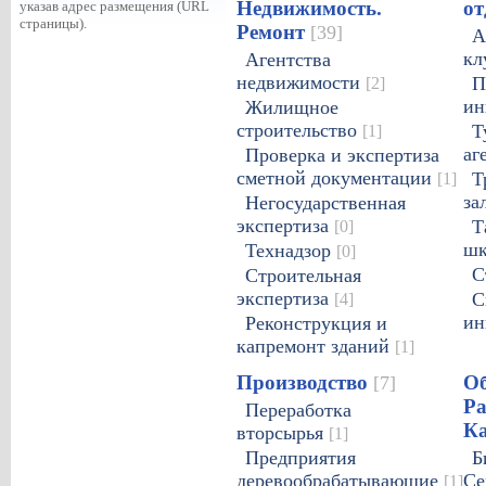
Недвижимость.
о
указав адрес размещения (URL
страницы).
Ремонт
[39]
А
кл
Агентства
недвижимости
[2]
П
ин
Жилищное
строительство
[1]
Т
аг
Проверка и экспертиза
сметной документации
[1]
Т
за
Негосударственная
экспертиза
[0]
Т
ш
Технадзор
[0]
С
Строительная
экспертиза
[4]
С
ин
Реконструкция и
капремонт зданий
[1]
Производство
Об
[7]
Ра
Переработка
К
вторсырья
[1]
Предприятия
Б
деревообрабатывающие
Се
[1]