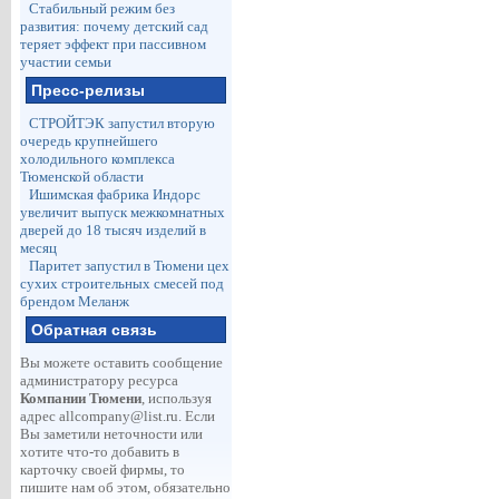
Стабильный режим без
развития: почему детский сад
теряет эффект при пассивном
участии семьи
Пресс-релизы
СТРОЙТЭК запустил вторую
очередь крупнейшего
холодильного комплекса
Тюменской области
Ишимская фабрика Индорс
увеличит выпуск межкомнатных
дверей до 18 тысяч изделий в
месяц
Паритет запустил в Тюмени цех
сухих строительных смесей под
брендом Меланж
Обратная связь
Вы можете оставить сообщение
администратору ресурса
Компании Тюмени
, используя
адрес
allcompany@list.ru
. Если
Вы заметили неточности или
хотите что-то добавить в
карточку своей фирмы, то
пишите нам об этом, обязательно