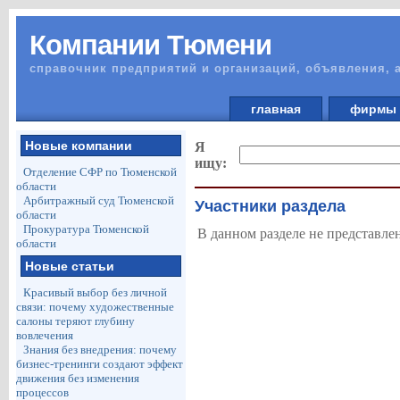
Компании Тюмени
справочник предприятий и организаций, объявления, 
главная
фирм
Новые компании
Я
ищу:
Отделение СФР по Тюменской
области
Арбитражный суд Тюменской
Участники раздела
области
Прокуратура Тюменской
В данном разделе не представле
области
Новые статьи
Красивый выбор без личной
связи: почему художественные
салоны теряют глубину
вовлечения
Знания без внедрения: почему
бизнес-тренинги создают эффект
движения без изменения
процессов