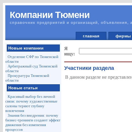
Компании Тюмени
справочник предприятий и организаций, объявления, 
главная
фирм
Новые компании
Я
ищу:
Отделение СФР по Тюменской
области
Арбитражный суд Тюменской
Участники раздела
области
Прокуратура Тюменской
В данном разделе не представле
области
Новые статьи
Красивый выбор без личной
связи: почему художественные
салоны теряют глубину
вовлечения
Знания без внедрения: почему
бизнес-тренинги создают эффект
движения без изменения
процессов