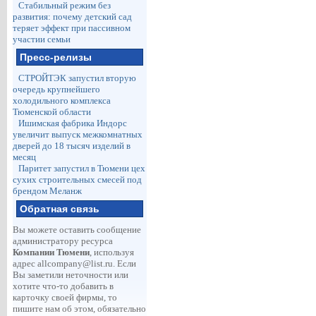
Стабильный режим без
развития: почему детский сад
теряет эффект при пассивном
участии семьи
Пресс-релизы
СТРОЙТЭК запустил вторую
очередь крупнейшего
холодильного комплекса
Тюменской области
Ишимская фабрика Индорс
увеличит выпуск межкомнатных
дверей до 18 тысяч изделий в
месяц
Паритет запустил в Тюмени цех
сухих строительных смесей под
брендом Меланж
Обратная связь
Вы можете оставить сообщение
администратору ресурса
Компании Тюмени
, используя
адрес
allcompany@list.ru
. Если
Вы заметили неточности или
хотите что-то добавить в
карточку своей фирмы, то
пишите нам об этом, обязательно