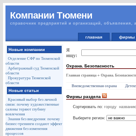
Компании Тюмени
справочник предприятий и организаций, объявления, 
главная
фирм
Новые компании
Я
ищу:
Отделение СФР по Тюменской
области
Охрана. Безопасность
Арбитражный суд Тюменской
области
Главная страница
Охрана. Безопасност
Прокуратура Тюменской
области
Вневедомственная охрана
Детек
Новые статьи
Фирмы раздела
Красивый выбор без личной
связи: почему художественные
Сортировать по:
городу
названи
салоны теряют глубину
вовлечения
Выберите регион:
Знания без внедрения: почему
бизнес-тренинги создают эффект
движения без изменения
процессов