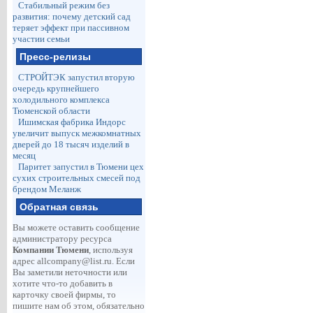
Стабильный режим без
развития: почему детский сад
теряет эффект при пассивном
участии семьи
Пресс-релизы
СТРОЙТЭК запустил вторую
очередь крупнейшего
холодильного комплекса
Тюменской области
Ишимская фабрика Индорс
увеличит выпуск межкомнатных
дверей до 18 тысяч изделий в
месяц
Паритет запустил в Тюмени цех
сухих строительных смесей под
брендом Меланж
Обратная связь
Вы можете оставить сообщение
администратору ресурса
Компании Тюмени
, используя
адрес
allcompany@list.ru
. Если
Вы заметили неточности или
хотите что-то добавить в
карточку своей фирмы, то
пишите нам об этом, обязательно