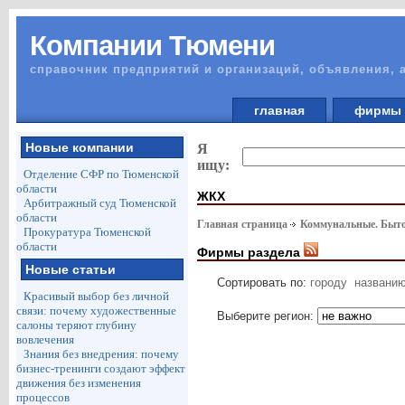
Компании Тюмени
справочник предприятий и организаций, объявления, 
главная
фирм
Новые компании
Я
ищу:
Отделение СФР по Тюменской
области
ЖКХ
Арбитражный суд Тюменской
области
Главная страница
Коммунальные. Быто
Прокуратура Тюменской
области
Фирмы раздела
Новые статьи
Сортировать по:
городу
названи
Красивый выбор без личной
связи: почему художественные
Выберите регион:
салоны теряют глубину
вовлечения
Знания без внедрения: почему
бизнес-тренинги создают эффект
движения без изменения
процессов