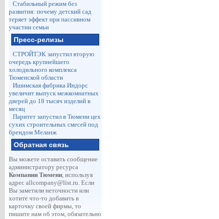
Стабильный режим без
развития: почему детский сад
теряет эффект при пассивном
участии семьи
Пресс-релизы
СТРОЙТЭК запустил вторую
очередь крупнейшего
холодильного комплекса
Тюменской области
Ишимская фабрика Индорс
увеличит выпуск межкомнатных
дверей до 18 тысяч изделий в
месяц
Паритет запустил в Тюмени цех
сухих строительных смесей под
брендом Меланж
Обратная связь
Вы можете оставить сообщение
администратору ресурса
Компании Тюмени
, используя
адрес
allcompany@list.ru
. Если
Вы заметили неточности или
хотите что-то добавить в
карточку своей фирмы, то
пишите нам об этом, обязательно