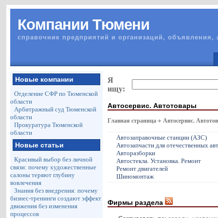
Компании Тюмени
справочник предприятий и организаций, объявления, 
Новые компании
Я
ищу:
Отделение СФР по Тюменской
области
Автосервис. Автотовары
Арбитражный суд Тюменской
области
Главная страница
Автосервис. Автото
Прокуратура Тюменской
области
Автозаправочные станции (АЗС)
Новые статьи
Автозапчасти для отечественных ав
Авторазборки
Красивый выбор без личной
Автостекла. Установка. Ремонт
связи: почему художественные
Ремонт двигателей
салоны теряют глубину
Шиномонтаж
вовлечения
Знания без внедрения: почему
бизнес-тренинги создают эффект
Фирмы раздела
движения без изменения
процессов