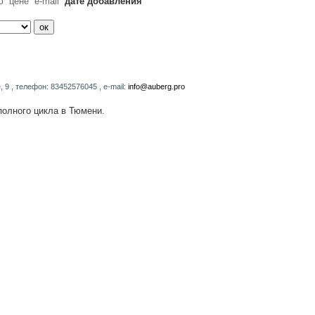
ю
цене
e-mail
дате добавления
, 9 , телефон: 83452576045 , e-mail:
info@auberg.pro
полного цикла в Тюмени.