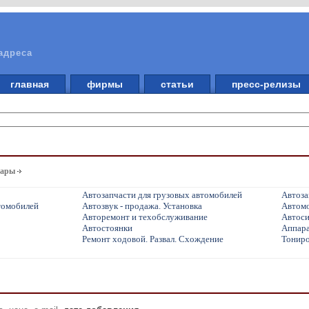
адреса
главная
фирмы
статьи
пресс-релизы
вары
Автозапчасти для грузовых автомобилей
Автоза
томобилей
Автозвук - продажа. Установка
Автом
Авторемонт и техобслуживание
Автоси
Автостоянки
Аппара
Ремонт ходовой. Развал. Схождение
Тониро