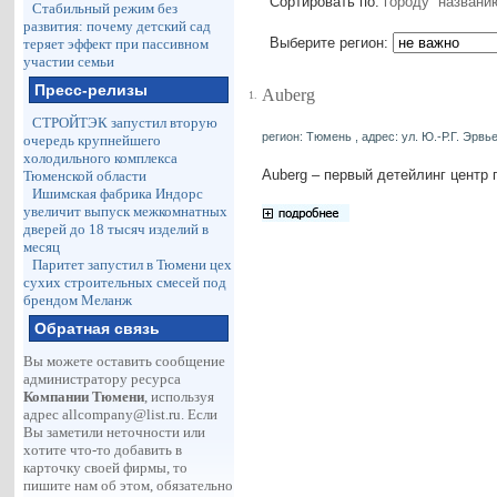
Сортировать по:
городу
названи
Стабильный режим без
развития: почему детский сад
Выберите регион:
теряет эффект при пассивном
участии семьи
Пресс-релизы
Auberg
1.
СТРОЙТЭК запустил вторую
регион: Тюмень , адрес: ул. Ю.-Р.Г. Эрвье
очередь крупнейшего
холодильного комплекса
Auberg – первый детейлинг центр 
Тюменской области
Ишимская фабрика Индорс
увеличит выпуск межкомнатных
дверей до 18 тысяч изделий в
месяц
Паритет запустил в Тюмени цех
сухих строительных смесей под
брендом Меланж
Обратная связь
Вы можете оставить сообщение
администратору ресурса
Компании Тюмени
, используя
адрес
allcompany@list.ru
. Если
Вы заметили неточности или
хотите что-то добавить в
карточку своей фирмы, то
пишите нам об этом, обязательно