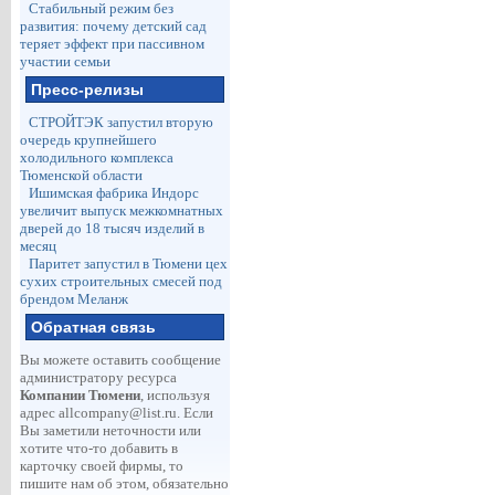
Стабильный режим без
развития: почему детский сад
теряет эффект при пассивном
участии семьи
Пресс-релизы
СТРОЙТЭК запустил вторую
очередь крупнейшего
холодильного комплекса
Тюменской области
Ишимская фабрика Индорс
увеличит выпуск межкомнатных
дверей до 18 тысяч изделий в
месяц
Паритет запустил в Тюмени цех
сухих строительных смесей под
брендом Меланж
Обратная связь
Вы можете оставить сообщение
администратору ресурса
Компании Тюмени
, используя
адрес
allcompany@list.ru
. Если
Вы заметили неточности или
хотите что-то добавить в
карточку своей фирмы, то
пишите нам об этом, обязательно