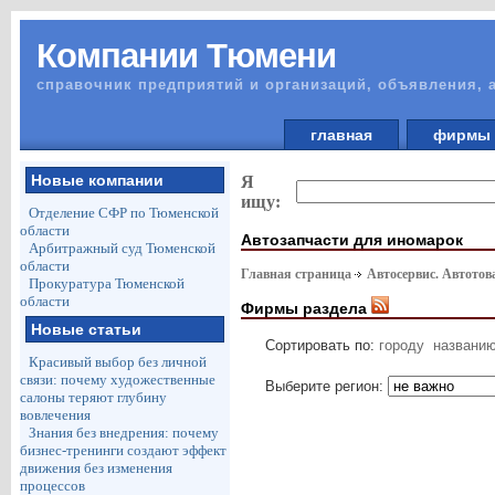
Компании Тюмени
справочник предприятий и организаций, объявления, 
главная
фирм
Новые компании
Я
ищу:
Отделение СФР по Тюменской
области
Автозапчасти для иномарок
Арбитражный суд Тюменской
области
Главная страница
Автосервис. Автото
Прокуратура Тюменской
области
Фирмы раздела
Новые статьи
Сортировать по:
городу
названи
Красивый выбор без личной
связи: почему художественные
Выберите регион:
салоны теряют глубину
вовлечения
Знания без внедрения: почему
бизнес-тренинги создают эффект
движения без изменения
процессов